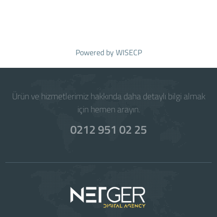
Powered by
WISECP
Ürün ve hizmetlerimiz hakkında daha detaylı bilgi almak
için hemen arayın.
0212 951 02 25