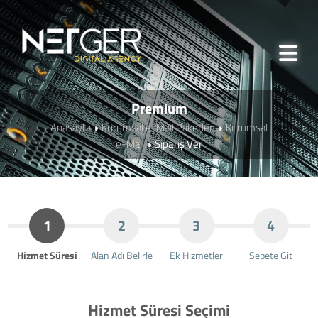
Premium
Anasayfa
Kurumsal e-Mail Paketleri
Kurumsal
e-Mail
Sipariş Ver
1
2
3
4
Hizmet Süresi
Alan Adı Belirle
Ek Hizmetler
Sepete Git
Hizmet Süresi Seçimi