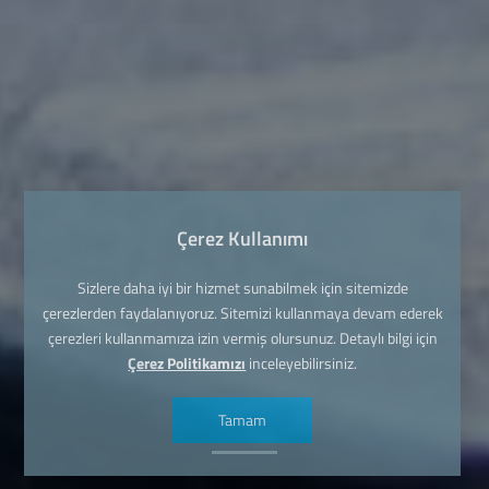
Çerez Kullanımı
Sizlere daha iyi bir hizmet sunabilmek için sitemizde
çerezlerden faydalanıyoruz. Sitemizi kullanmaya devam ederek
çerezleri kullanmamıza izin vermiş olursunuz. Detaylı bilgi için
Çerez Politikamızı
inceleyebilirsiniz.
Tamam