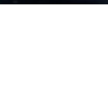
Hayalinizdeki Alan Adını Hemen
Bulun!
780,56
₺
965,52
₺
516,92
₺
896,50
₺
482,41
₺
275,37
₺